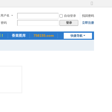
切
换
用户名
自动登录
找回密码
到
宽
密码
立即注册
登录
版
彩！
香菜图库
758155.com
快捷导航