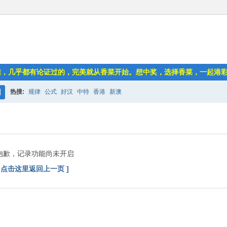
准，几乎都有论证过的，完美就从香菜开始。想中奖，选择香菜，一起港
热搜:
规律
公式
好汉
中特
香港
新澳
搜
索
抱歉，记录功能尚未开启
[ 点击这里返回上一页 ]